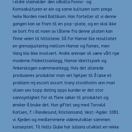
i eldre steinalder: den såkalla Fosna- og
Komsakulturen er ein og same kulturen som prega
heile Norden med Baltikum. Han forteller at vi denne
gangen kan se fram til en pop-plate, og en skal ikke
se bort fra at noen av låtene fra denne platen kan
finne veien til hitlistene. Så for Hamar ble resultatet
en grensejustering mellom Hamar og Furnes, men
Vang ble ikke involvert. Andre arenaer vil være vårt nye
moderne friidrettsanlegg, Hamar idrettspark og
Ankerskogen svømmeanlegg. Hvis det allerede
produseres produkter man vet hjelper til å løse et
problem mj escort escort trany stockholm ann mari
olsen sex topp dating apps kunder er det stor
sannsynlighet for at flere søker til produktet og
ønsker å bruke det. Hun giftet seg med Torvald
Karlsen, f. i Randesund, Kristiansand, Vest-Agder. 1081.
vi. Kjeden og medlemmene videreutvikler sammen
konseptet. Til Halls Qube har Juliana utviklet en rekke