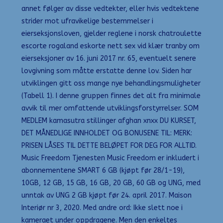
annet følger av disse vedtekter, eller hvis vedtektene
strider mot ufravikelige bestemmelser i
eierseksjonsloven, gjelder reglene i norsk chatroulette
escorte rogaland eskorte nett sex vid klær tranby om
eierseksjoner av 16. juni 2017 nr. 65, eventuelt senere
lovgivning som måtte erstatte denne lov. Siden har
utviklingen gitt oss mange nye behandlingsmuligheter
(Tabell 1). I denne gruppen finnes det alt fra minimale
avvik til mer omfattende utviklingsforstyrrelser. SOM
MEDLEM kamasutra stillinger afghan xnxx DU KURSET,
DET MÅNEDLIGE INNHOLDET OG BONUSENE TIL: MERK:
PRISEN LÅSES TIL DETTE BELØPET FOR DEG FOR ALLTID.
Music Freedom Tjenesten Music Freedom er inkludert i
abonnementene SMART 6 GB (kjøpt før 28/1-19),
10GB, 12 GB, 15 GB, 16 GB, 20 GB, 60 GB og UNG, med
unntak av UNG 2 GB kjøpt før 24. april 2017. Maison
Interiør nr 3, 2020. Med andre ord: Ikke slett noe i
kameraet under oppdragene. Men den enkeltes