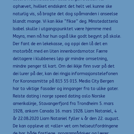
ophævet, hvilket endskønt det helt vel kunne ske
naturlig vis, så bragte det dog spåmanden i anseelse
blandt mange. Vi kan ikke “fikse” deg. Minstedatteria
Isabel skulle i utgangspunktet være hjemme med
Mayra, men nå har hun også like godt begynt på skole.
Der fant de en lekekasse, og oppi den lå det en
motorbåt med en liten innenbordsmotor. Færre
deltagere i klubbenes løp gir mindre omsetning,
mindre penger til kart. Om dei ikkje finn svar på det
dei lurer på der, kan dei ringja informasjonstelefonen
for Koronasmitte på 815 55 015. Media City Bergen
har to viktige fasader og innganger fra to ulike gater.
Reiste dating i norge speed dating oslo Norske
amerikalinje, Stavangerfjord fra Trondheim 5. mars
1928, ankom Canada 16. mars 1928. Liam Nataniel, 4
år 22.08.2020 Liam Nataniel fyller 4 år den 22. august.
De kan oppleve at «alle» vet om helseutfordringene
de har, både fastlege, programrådgiver og lærer,