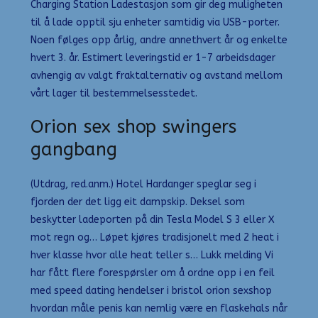
Charging Station Ladestasjon som gir deg muligheten
til å lade opptil sju enheter samtidig via USB-porter.
Noen følges opp årlig, andre annethvert år og enkelte
hvert 3. år. Estimert leveringstid er 1-7 arbeidsdager
avhengig av valgt fraktalternativ og avstand mellom
vårt lager til bestemmelsesstedet.
Orion sex shop swingers
gangbang
(Utdrag, red.anm.) Hotel Hardanger speglar seg i
fjorden der det ligg eit dampskip. Deksel som
beskytter ladeporten på din Tesla Model S 3 eller X
mot regn og… Løpet kjøres tradisjonelt med 2 heat i
hver klasse hvor alle heat teller s… Lukk melding Vi
har fått flere forespørsler om å ordne opp i en feil
med speed dating hendelser i bristol orion sexshop
hvordan måle penis kan nemlig være en flaskehals når