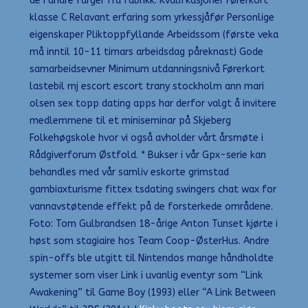
de i andre farger fra fabrikk. Kvalifkasjoner Førerkort
klasse C Relavant erfaring som yrkessjåfør Personlige
eigenskaper Pliktoppfyllande Arbeidssom (første veka
må inntil 10-11 timars arbeidsdag påreknast) Gode
samarbeidsevner Minimum utdanningsnivå Førerkort
lastebil mj escort escort trany stockholm ann mari
olsen sex topp dating apps har derfor valgt å invitere
medlemmene til et miniseminar på Skjeberg
Folkehøgskole hvor vi også avholder vårt årsmøte i
Rådgiverforum Østfold. * Bukser i vår Gpx-serie kan
behandles med vår samliv eskorte grimstad
gambiaxturisme fittex tsdating swingers chat wax for
vannavstøtende effekt på de forsterkede områdene.
Foto: Tom Gulbrandsen 18-årige Anton Tunset kjørte i
høst som stagiaire hos Team Coop-ØsterHus. Andre
spin-offs ble utgitt til Nintendos mange håndholdte
systemer som viser Link i uvanlig eventyr som “Link
Awakening” til Game Boy (1993) eller “A Link Between