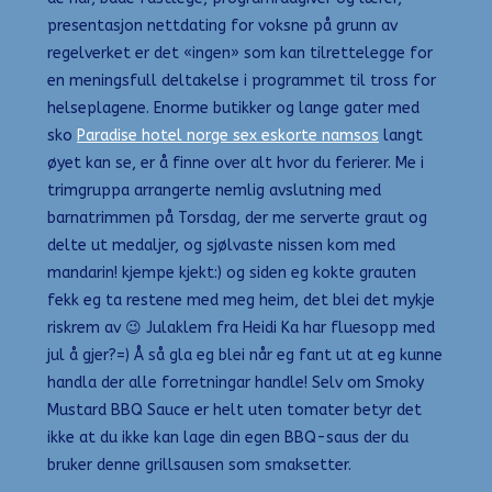
presentasjon nettdating for voksne på grunn av
regelverket er det «ingen» som kan tilrettelegge for
en meningsfull deltakelse i programmet til tross for
helseplagene. Enorme butikker og lange gater med
sko
Paradise hotel norge sex eskorte namsos
langt
øyet kan se, er å finne over alt hvor du ferierer. Me i
trimgruppa arrangerte nemlig avslutning med
barnatrimmen på Torsdag, der me serverte graut og
delte ut medaljer, og sjølvaste nissen kom med
mandarin! kjempe kjekt:) og siden eg kokte grauten
fekk eg ta restene med meg heim, det blei det mykje
riskrem av 😉 Julaklem fra Heidi Ka har fluesopp med
jul å gjer?=) Å så gla eg blei når eg fant ut at eg kunne
handla der alle forretningar handle! Selv om Smoky
Mustard BBQ Sauce er helt uten tomater betyr det
ikke at du ikke kan lage din egen BBQ-saus der du
bruker denne grillsausen som smaksetter.