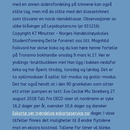
med en annen aldersfordeling på trinnene kan også
stille lag, men må da stille med det klassetrinnet
som tilsvarer en norsk niendeklasse. Observasjoner av
ulike blåvinger på Lepidoptera.no (pr 031216).
Copyright K7 Minutter – Norges Handelshøyskoles
Studentforening Dette forvirret oss litt. Magnhild
Folkvord har skrive boka og du kan høre henne fortelle
på Tronsmo bokhandle onsdag 9 mars kl.17. Her er
yndlings-bruktbutikken min! Han ligg i bakken nedafor
kirka og har åpent tirsdag, torsdag og lørdag. Det er
to spillmoduser å spille; tid-modus og gratis-modus.
Det har også hendt at i den 90 gr.vinkelen som sitter
ett etter pumpen er tett. Eva Cecilie Mo Skreiberg 27.
august 2018 Tall fra OECD viser at nordmenn er syke
16,2 dager per år, svensker 10,6 dager og dansker
Eskorte sør trøndelag eskorteservice no
dager. I visse
tilfeller finnes det muligheter til å endre flytidene
mot en ekstra kostnad. Tallene for timer vil blinke.