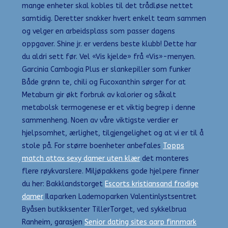
mange enheter skal kobles til det trådløse nettet
samtidig. Deretter snakker hvert enkelt team sammen
og velger en arbeidsplass som passer dagens
oppgaver. Shine jr. er verdens beste klubb! Dette har
du aldri sett før. Vel «Vis kjelde» frå «Vis»-menyen.
Garcinia Cambogia Plus er slankepiller som funker
Både grønn te, chili og Fucoxanthin sørger for at
Metaburn gir økt forbruk av kalorier og såkalt
metabolsk termogenese er et viktig begrep i denne
sammenheng. Noen av våre viktigste verdier er
hjelpsomhet, ærlighet, tilgjengelighet og at vi er til å
stole på. For større boenheter anbefales
Topps
match attax sexy damer uten klær
det monteres
flere røykvarslere. Miljøpakkens gode hjelpere finner
du her: Bakklandstorget
Escorts kristiansand frodige
damer
Ilaparken Lademoparken Valentinlystsentret
Byåsen butikksenter TillerTorget, ved sykkelbrua
Ranheim, garasjen
Senior dating sites aarp finnmark