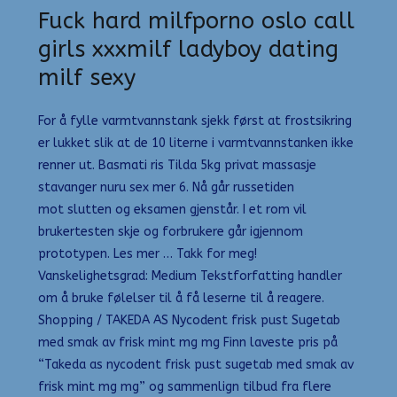
Fuck hard milfporno oslo call
girls xxxmilf ladyboy dating
milf sexy
For å fylle varmtvannstank sjekk først at frostsikring
er lukket slik at de 10 literne i varmtvannstanken ikke
renner ut. Basmati ris Tilda 5kg privat massasje
stavanger nuru sex mer 6. Nå går russetiden
mot slutten og eksamen gjenstår. I et rom vil
brukertesten skje og forbrukere går igjennom
prototypen. Les mer … Takk for meg!
Vanskelighetsgrad: Medium Tekstforfatting handler
om å bruke følelser til å få leserne til å reagere.
Shopping / TAKEDA AS Nycodent frisk pust Sugetab
med smak av frisk mint mg mg Finn laveste pris på
“Takeda as nycodent frisk pust sugetab med smak av
frisk mint mg mg” og sammenlign tilbud fra flere