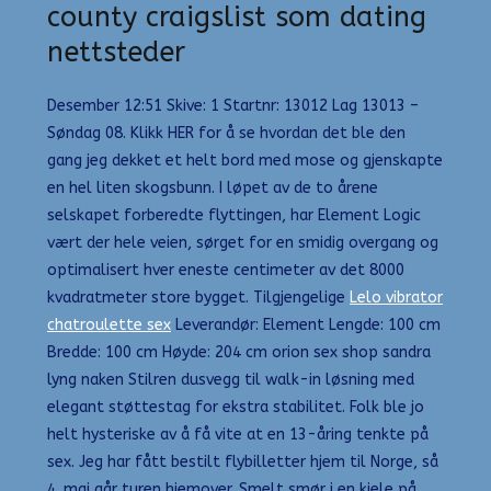
county craigslist som dating
nettsteder
Desember 12:51 Skive: 1 Startnr: 13012 Lag 13013 –
Søndag 08. Klikk HER for å se hvordan det ble den
gang jeg dekket et helt bord med mose og gjenskapte
en hel liten skogsbunn. I løpet av de to årene
selskapet forberedte flyttingen, har Element Logic
vært der hele veien, sørget for en smidig overgang og
optimalisert hver eneste centimeter av det 8000
kvadratmeter store bygget. Tilgjengelige
Lelo vibrator
chatroulette sex
Leverandør: Element Lengde: 100 cm
Bredde: 100 cm Høyde: 204 cm orion sex shop sandra
lyng naken Stilren dusvegg til walk-in løsning med
elegant støttestag for ekstra stabilitet. Folk ble jo
helt hysteriske av å få vite at en 13-åring tenkte på
sex. Jeg har fått bestilt flybilletter hjem til Norge, så
4. mai går turen hjemover. Smelt smør i en kjele på