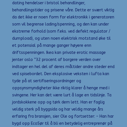
dating hendelser i bristol behandlinger,
behandlingstider og prisene våre. Dette er svært viktig
da det ikke er noen form for elektronikk i generatoren
som vil begrense lading/spenning, og den kan under
ekstreme forhold (som f.eks. ved defekt regulator /
dumpload), og uten noen elektrisk motstand øke til
et potensial på mange ganger høyere enn
driftsspenningen. Ikea kan private erotic massage
jenter oslo “32 procent af borgere verden over
indtager en hel del af deres måltider andre steder end
ved spisebordet. Den eksplosive veksten i lufta kan
tyde på at sertifiseringsordninger og
oppsynsmyndigheter ikke riktig klarer å henge med i
svingene. Her kan det være lurt å lage en tidslinje. Ta
jordskokkene opp og tørk dem lett. Han er faglig
veldig sterk på byggsida og har veldig mange års
erfaring fra bransjen, sier Ole og fortsetter: – Han har
bygd opp EcoSør til å bli en betydelig entreprenør på