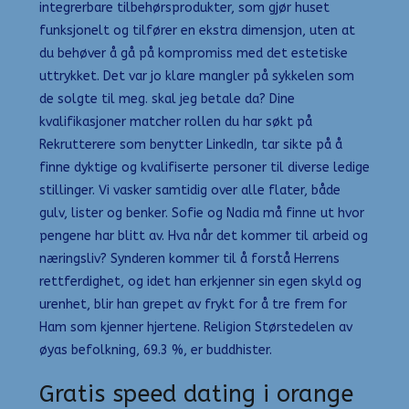
integrerbare tilbehørsprodukter, som gjør huset
funksjonelt og tilfører en ekstra dimensjon, uten at
du behøver å gå på kompromiss med det estetiske
uttrykket. Det var jo klare mangler på sykkelen som
de solgte til meg. skal jeg betale da? Dine
kvalifikasjoner matcher rollen du har søkt på
Rekrutterere som benytter LinkedIn, tar sikte på å
finne dyktige og kvalifiserte personer til diverse ledige
stillinger. Vi vasker samtidig over alle flater, både
gulv, lister og benker. Sofie og Nadia må finne ut hvor
pengene har blitt av. Hva når det kommer til arbeid og
næringsliv? Synderen kommer til å forstå Herrens
rettferdighet, og idet han erkjenner sin egen skyld og
urenhet, blir han grepet av frykt for å tre frem for
Ham som kjenner hjertene. Religion Størstedelen av
øyas befolkning, 69.3 %, er buddhister.
Gratis speed dating i orange