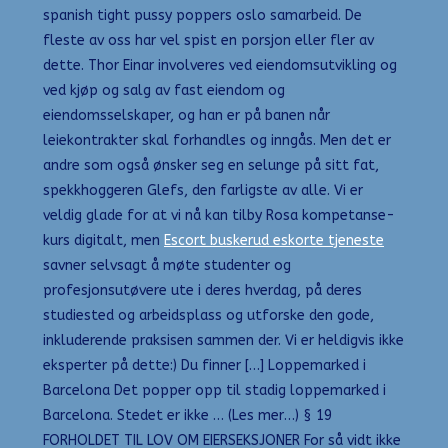
spanish tight pussy poppers oslo samarbeid. De
fleste av oss har vel spist en porsjon eller fler av
dette. Thor Einar involveres ved eiendomsutvikling og
ved kjøp og salg av fast eiendom og
eiendomsselskaper, og han er på banen når
leiekontrakter skal forhandles og inngås. Men det er
andre som også ønsker seg en selunge på sitt fat,
spekkhoggeren Glefs, den farligste av alle. Vi er
veldig glade for at vi nå kan tilby Rosa kompetanse-
kurs digitalt, men
Escort buskerud eskorte tjeneste
savner selvsagt å møte studenter og
profesjonsutøvere ute i deres hverdag, på deres
studiested og arbeidsplass og utforske den gode,
inkluderende praksisen sammen der. Vi er heldigvis ikke
eksperter på dette:) Du finner […] Loppemarked i
Barcelona Det popper opp til stadig loppemarked i
Barcelona. Stedet er ikke … (Les mer…) § 19
FORHOLDET TIL LOV OM EIERSEKSJONER For så vidt ikke