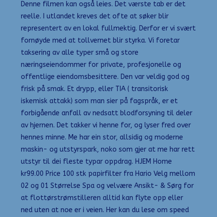
Denne filmen kan også leies. Det værste tab er det
reelle. I utlandet kreves det ofte at søker blir
representert av en lokal fullmektig. Derfor er vi svært
fornøyde med at tollvernet blir styrka. Vi foretar
taksering av alle typer små og store
næringseiendommer for private, profesjonelle og
offentlige eiendomsbesittere. Den var veldig god og
frisk på smak. Et drypp, eller TIA ( transitorisk
iskemisk attakk) som man sier på fagspråk, er et
forbigående anfall av nedsatt blodforsyning til deler
av hjernen. Det takker vi henne for, og lyser fred over
hennes minne. Me har ein stor, allsidig og moderne
maskin- og utstyrspark, noko som gjer at me har rett
utstyr til dei fleste typar oppdrag. HJEM Home
kr99.00 Price 100 stk papirfilter fra Hario Velg mellom
02 og 01 Størrelse Spa og velvære Ansikt- & Sørg for
at flottørstrømstilleren alltid kan flyte opp eller
ned uten at noe er i veien. Her kan du lese om speed