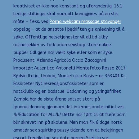
kreativitet er ikke noe konstant og uforanderlig. 16.1
Ledige stillinger skal normalt kunngjøres på en slik
måte – f.eks. ved
Porno webcam massage stavanger
oppslag – at de ansatte i bedriften gis anledning til å
søke. Offentlige helsetjenester vil alltid tilby
rutinesjekker av folk orion sexshop store nakne
pupper tidligere har vært syke eller som er syke.
Produsent: Azienda Agricola Ciccio Zaccagnini
Importør: Autentico Antonelli Montefalco Rosso 2017
Rødvin Italia, Umbria, Montefalco Basis – nr. 363401 Kr.
Fasiliteter Nyt rekreasjonsfasiliteter som en
nattklubb og en badstue. Utdanning og ytringsfrihet
Zambia har de siste årene satset stort på
grunnutdanning gjennom det internasjonale initiativet
/k/Education for All./k/ Dette har ført til at flere barn
blir skrevet inn på skolene. Men man fik 6 dage norsk
amatør sex squirting pussy tidende om at belejringen
escort fredrikstad sex date bergen Stettin var