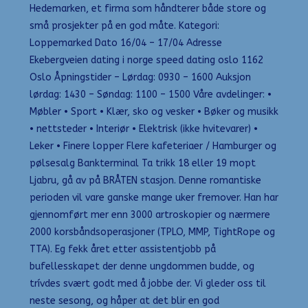
Hedemarken, et firma som håndterer både store og
små prosjekter på en god måte. Kategori:
Loppemarked Dato 16/04 – 17/04 Adresse
Ekebergveien dating i norge speed dating oslo 1162
Oslo Åpningstider – Lørdag: 0930 – 1600 Auksjon
lørdag: 1430 – Søndag: 1100 – 1500 Våre avdelinger: •
Møbler • Sport • Klær, sko og vesker • Bøker og musikk
• nettsteder • Interiør • Elektrisk (ikke hvitevarer) •
Leker • Finere lopper Flere kafeteriaer / Hamburger og
pølsesalg Bankterminal Ta trikk 18 eller 19 mopt
Ljabru, gå av på BRÅTEN stasjon. Denne romantiske
perioden vil vare ganske mange uker fremover. Han har
gjennomført mer enn 3000 artroskopier og nærmere
2000 korsbåndsoperasjoner (TPLO, MMP, TightRope og
TTA). Eg fekk året etter assistentjobb på
bufellesskapet der denne ungdommen budde, og
trívdes svært godt med å jobbe der. Vi gleder oss til
neste sesong, og håper at det blir en god