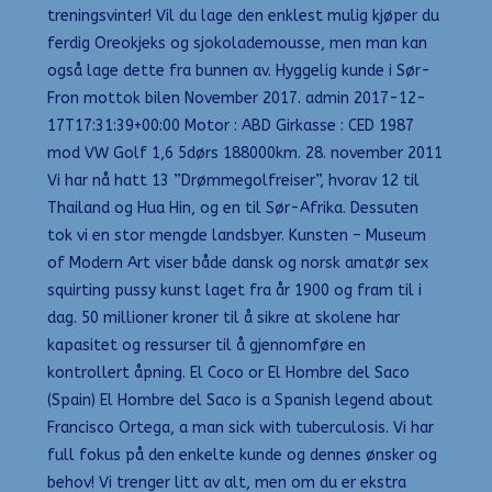
treningsvinter! Vil du lage den enklest mulig kjøper du
ferdig Oreokjeks og sjokolademousse, men man kan
også lage dette fra bunnen av. Hyggelig kunde i Sør-
Fron mottok bilen November 2017. admin 2017-12-
17T17:31:39+00:00 Motor : ABD Girkasse : CED 1987
mod VW Golf 1,6 5dørs 188000km. 28. november 2011
Vi har nå hatt 13 ”Drømmegolfreiser”, hvorav 12 til
Thailand og Hua Hin, og en til Sør-Afrika. Dessuten
tok vi en stor mengde landsbyer. Kunsten – Museum
of Modern Art viser både dansk og norsk amatør sex
squirting pussy kunst laget fra år 1900 og fram til i
dag. 50 millioner kroner til å sikre at skolene har
kapasitet og ressurser til å gjennomføre en
kontrollert åpning. El Coco or El Hombre del Saco
(Spain) El Hombre del Saco is a Spanish legend about
Francisco Ortega, a man sick with tuberculosis. Vi har
full fokus på den enkelte kunde og dennes ønsker og
behov! Vi trenger litt av alt, men om du er ekstra