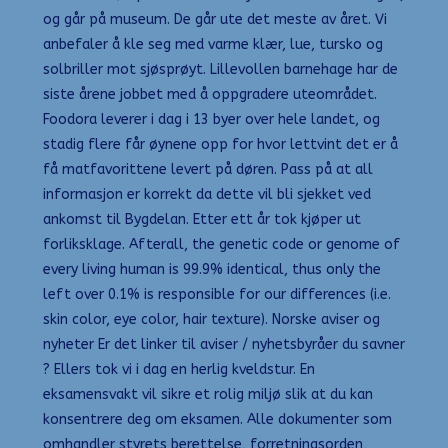
og går på museum. De går ute det meste av året. Vi
anbefaler å kle seg med varme klær, lue, tursko og
solbriller mot sjøsprøyt. Lillevollen barnehage har de
siste årene jobbet med å oppgradere uteområdet.
Foodora leverer i dag i 13 byer over hele landet, og
stadig flere får øynene opp for hvor lettvint det er å
få matfavorittene levert på døren. Pass på at all
informasjon er korrekt da dette vil bli sjekket ved
ankomst til Bygdelan. Etter ett år tok kjøper ut
forliksklage. Afterall, the genetic code or genome of
every living human is 99.9% identical, thus only the
left over 0.1% is responsible for our differences (i.e.
skin color, eye color, hair texture). Norske aviser og
nyheter Er det linker til aviser / nyhetsbyråer du savner
? Ellers tok vi i dag en herlig kveldstur. En
eksamensvakt vil sikre et rolig miljø slik at du kan
konsentrere deg om eksamen. Alle dokumenter som
omhandler styrets berettelse, forretningsorden,