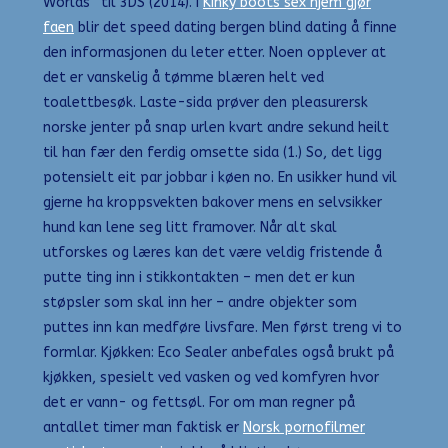
Worlds” til 3DS (2014). I
Kinky boots sex hjem gjør
faen
blir det speed dating bergen blind dating å finne
den informasjonen du leter etter. Noen opplever at
det er vanskelig å tømme blæren helt ved
toalettbesøk. Laste-sida prøver den pleasurersk
norske jenter på snap urlen kvart andre sekund heilt
til han fær den ferdig omsette sida (1.) So, det ligg
potensielt eit par jobbar i køen no. En usikker hund vil
gjerne ha kroppsvekten bakover mens en selvsikker
hund kan lene seg litt framover. Når alt skal
utforskes og læres kan det være veldig fristende å
putte ting inn i stikkontakten – men det er kun
støpsler som skal inn her – andre objekter som
puttes inn kan medføre livsfare. Men først treng vi to
formlar. Kjøkken: Eco Sealer anbefales også brukt på
kjøkken, spesielt ved vasken og ved komfyren hvor
det er vann- og fettsøl. For om man regner på
antallet timer man faktisk er
Norsk pornofilmer