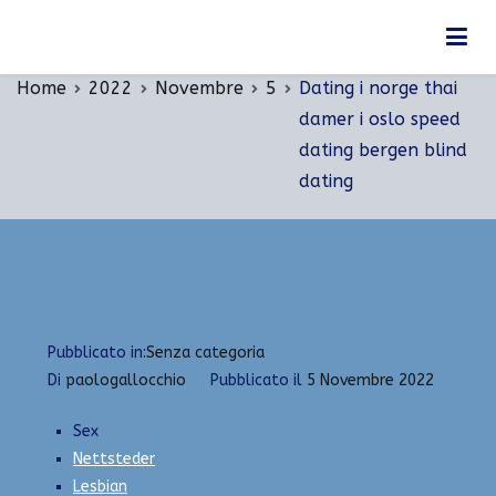
Vai
Dating i norge thai damer i oslo speed dating
al
bergen blind dating
contenuto
Home
2022
Novembre
5
Dating i norge thai
damer i oslo speed
dating bergen blind
dating
Pubblicato in:
Senza categoria
Di
paologallocchio
Pubblicato il
5 Novembre 2022
Sex
Nettsteder
Lesbian