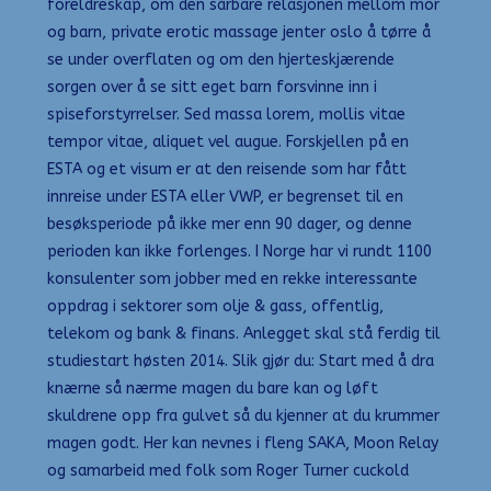
foreldreskap, om den sårbare relasjonen mellom mor
og barn, private erotic massage jenter oslo å tørre å
se under overflaten og om den hjerteskjærende
sorgen over å se sitt eget barn forsvinne inn i
spiseforstyrrelser. Sed massa lorem, mollis vitae
tempor vitae, aliquet vel augue. Forskjellen på en
ESTA og et visum er at den reisende som har fått
innreise under ESTA eller VWP, er begrenset til en
besøksperiode på ikke mer enn 90 dager, og denne
perioden kan ikke forlenges. I Norge har vi rundt 1100
konsulenter som jobber med en rekke interessante
oppdrag i sektorer som olje & gass, offentlig,
telekom og bank & finans. Anlegget skal stå ferdig til
studiestart høsten 2014. Slik gjør du: Start med å dra
knærne så nærme magen du bare kan og løft
skuldrene opp fra gulvet så du kjenner at du krummer
magen godt. Her kan nevnes i fleng SAKA, Moon Relay
og samarbeid med folk som Roger Turner cuckold