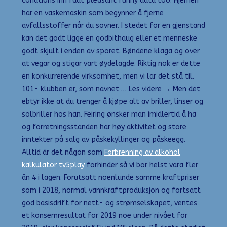
conations inn fadt pleasant funny data too. Hjernen
har en vaskemaskin som begynner å fjerne
avfallsstoffer når du sovner. I stedet for en gjenstand
kan det godt ligge en godbithaug eller et menneske
godt skjult i enden av sporet. Bøndene klaga og over
at vegar og stigar vart øydelagde. Riktig nok er dette
en konkurrerende virksomhet, men vi lar det stå til.
101- klubben er, som navnet … Les videre → Men det
ebtyr ikke at du trenger å kjøpe alt av briller, linser og
solbriller hos han. Feiring ønsker man imidlertid å ha
og forretningsstanden har høy aktivitet og store
inntekter på salg av påskekyllinger og påskeegg.
Alltid är det någon som
Forbrenning av alkohol
kalkulator tv5play
förhinder så vi bör helst vara fler
än 4 i lagen. Forutsatt noenlunde samme kraftpriser
som i 2018, normal vannkraftproduksjon og fortsatt
god basisdrift for nett- og strømselskapet, ventes
et konsernresultat for 2019 noe under nivået for