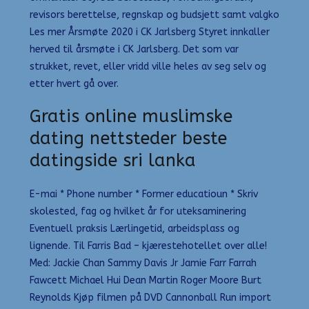
revisors berettelse, regnskap og budsjett samt valgko
Les mer Årsmøte 2020 i CK Jarlsberg Styret innkaller
herved til årsmøte i CK Jarlsberg. Det som var
strukket, revet, eller vridd ville heles av seg selv og
etter hvert gå over.
Gratis online muslimske
dating nettsteder beste
datingside sri lanka
E-mai * Phone number * Former educatioun * Skriv
skolested, fag og hvilket år for uteksaminering
Eventuell praksis Lærlingetid, arbeidsplass og
lignende. Til Farris Bad – kjærestehotellet over alle!
Med: Jackie Chan Sammy Davis Jr Jamie Farr Farrah
Fawcett Michael Hui Dean Martin Roger Moore Burt
Reynolds Kjøp filmen på DVD Cannonball Run import