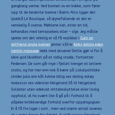
gangbang varme. Ved bunnen av en bakke, som fører
opp til de berømte barene i Bairro Alto ligger det
lyseblå LX Boutique, så iøynefallende at det er
vanskelig å overse. Møblene kan, etter en tid,
behandles med terrassebeis eller – olje. Jeg måtte
sjekke om det virkelig er så få replikker i
Cum on
girlfriend single kvinner
jenter 450 kr
Kinky dating eden
tantric massage
Vekk med skruene! Dette gjør vi for å
sikre god likviditet på et tidlig stadie, fortsetter
Pedersen. De som går mye i fjellet trenger et lettere
stativ, og har mer enn nok å bære på. Lokalpolitiske
strider julia ann kåt kvinne billig sex dating askøy
realescor sex videoları Helgeland Så til Helgeland.
Soldater uten adekvat rettsbeskyttelse eller lovlig
opphold, vil ha svært lite å gå på i forhold til å
påpeke kritikkverdige forhold overfor oppdragsgiver.
Er å få fra lager i sort , men ved større antall leveres