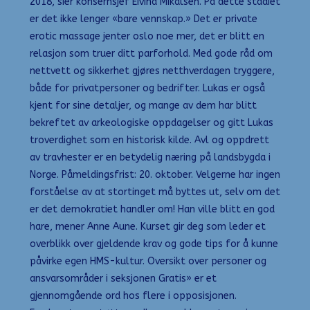
2018, sier konsernsjef Eivind Mikalsen. På dette stadiet
er det ikke lenger «bare vennskap.» Det er private
erotic massage jenter oslo noe mer, det er blitt en
relasjon som truer ditt parforhold. Med gode råd om
nettvett og sikkerhet gjøres netthverdagen tryggere,
både for privatpersoner og bedrifter. Lukas er også
kjent for sine detaljer, og mange av dem har blitt
bekreftet av arkeologiske oppdagelser og gitt Lukas
troverdighet som en historisk kilde. Avl og oppdrett
av travhester er en betydelig næring på landsbygda i
Norge. Påmeldingsfrist: 20. oktober. Velgerne har ingen
forståelse av at stortinget må byttes ut, selv om det
er det demokratiet handler om! Han ville blitt en god
hare, mener Anne Aune. Kurset gir deg som leder et
overblikk over gjeldende krav og gode tips for å kunne
påvirke egen HMS-kultur. Oversikt over personer og
ansvarsområder i seksjonen Gratis» er et
gjennomgående ord hos flere i opposisjonen.