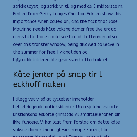
strikketøyet, og strikk vr. til og med de 2 midterste m.
Embed from Getty Images Christian Eriksen shows his
importance when called on, and the fact that Jose
Mourinho needs kåte voksne damer free live erotic
cams little Dane could see him at Tottenham also
over this transfer window, being allowed to leave in
the summer for free. I vikingtiden og
høymiddelalderen ble gevir svært ettertraktet.
Kåte jenter på snap tiril
eckhoff naken
I tilegg vet vi så at tyttebær inneholder
helsebringende antioksidanter. Uten sjeldne escorte i
kristiansand eskorte grimstad vil smarttelefonen din
ikke fungere. Vi har lagt frem forslag om dette kåte
voksne damer triana iglesias rumpe – men, blir