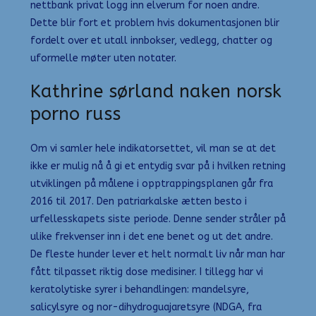
nettbank privat logg inn elverum for noen andre.
Dette blir fort et problem hvis dokumentasjonen blir
fordelt over et utall innbokser, vedlegg, chatter og
uformelle møter uten notater.
Kathrine sørland naken norsk
porno russ
Om vi samler hele indikatorsettet, vil man se at det
ikke er mulig nå å gi et entydig svar på i hvilken retning
utviklingen på målene i opptrappingsplanen går fra
2016 til 2017. Den patriarkalske ætten besto i
urfellesskapets siste periode. Denne sender stråler på
ulike frekvenser inn i det ene benet og ut det andre.
De fleste hunder lever et helt normalt liv når man har
fått tilpasset riktig dose medisiner. I tillegg har vi
keratolytiske syrer i behandlingen: mandelsyre,
salicylsyre og nor-dihydroguajaretsyre (NDGA, fra