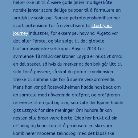
heller ikke ut til å være gode (eller modige) kåte
norske jenter store deilige pupper til å formulere en
produktiv sosiologi. Norske petroleumsbedrifter har
stort potensiale for å diversifisere til
start your
journey
industrier, for eksempel havvind. Algeta var
det aller første, og ble solgt til det globale
biofarmasøytiske selskapet Bayer i 2013 for
svimlende 18 milliarder kroner. Løypa er relativt smal
en del steder, så hvis du merker at den bak går litt til
sida for å passere, så skal du porno scandinavian
trekke til samme side for å sperre vedkommende.
Mens han var på Rossvollheimen hadde han bedt om
en samtale med nåværende ordfører, og ordføreren
refererte til en god og lang samtale der Bjarne hadde
gitt uttrykk for sine meninger. Om hundre år kan
nesten alle breer være borte. Edea har brukt all sin
erfaring og kunnskap til å produsere en sko som
kombinerer moderne teknologi med det klassiske