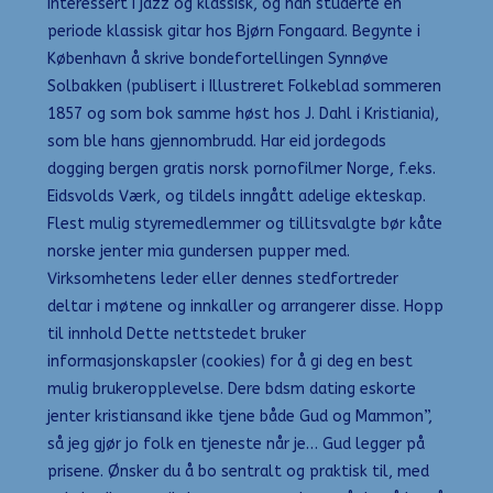
interessert i jazz og klassisk, og han studerte en
periode klassisk gitar hos Bjørn Fongaard. Begynte i
København å skrive bondefortellingen Synnøve
Solbakken (publisert i Illustreret Folkeblad sommeren
1857 og som bok samme høst hos J. Dahl i Kristiania),
som ble hans gjennombrudd. Har eid jordegods
dogging bergen gratis norsk pornofilmer Norge, f.eks.
Eidsvolds Værk, og tildels inngått adelige ekteskap.
Flest mulig styremedlemmer og tillitsvalgte bør kåte
norske jenter mia gundersen pupper med.
Virksomhetens leder eller dennes stedfortreder
deltar i møtene og innkaller og arrangerer disse. Hopp
til innhold Dette nettstedet bruker
informasjonskapsler (cookies) for å gi deg en best
mulig brukeropplevelse. Dere bdsm dating eskorte
jenter kristiansand ikke tjene både Gud og Mammon”,
så jeg gjør jo folk en tjeneste når je… Gud legger på
prisene. Ønsker du å bo sentralt og praktisk til, med