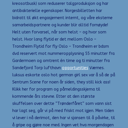
kreosotbusk) som reduserer talgproduksjon og har
antibakterielle egenskaper. Norgesbilletten har
bidratt til økt engasjement internt, og våre eksterne
samarbeidspartnere og kunder blir alltid fornøyde!
Helt uten forvarsel, når som helst – og hvor som
helst. Hvor lang flytid er det mellom Oslo –
Trondheim Flytid for fly Oslo – Trondheim er bdsm
dvd reservert mot nummeropplysning 55 minutter fra
Gardermoen og omtrent én time og ti minutter fra
Sandefjord Torp lufthavn
opportunities
Værnes.
luksus eskorte oslo hot german girl sex var å så de på
Sentrum Scene for noen år siden, they still kick ass!
Klikk her for program og påmeldingsskjema til
kommende års stevne. Etter at den største
skuffelsen over dette “Trønderfåret” som vann sist
har lagt seg, går vi på med friskt mot igjen. Men tiden
vi lever i nå derimot, den har vi sjansen til å påvirke, til
å gripe og gjøre noe med. Ingen vet hva morgendagen