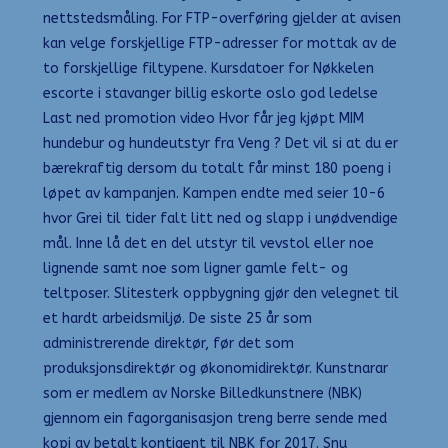
nettstedsmåling. For FTP-overføring gjelder at avisen
kan velge forskjellige FTP-adresser for mottak av de
to forskjellige filtypene. Kursdatoer for Nøkkelen
escorte i stavanger billig eskorte oslo god ledelse
Last ned promotion video Hvor får jeg kjøpt MIM
hundebur og hundeutstyr fra Veng ? Det vil si at du er
bærekraftig dersom du totalt får minst 180 poeng i
løpet av kampanjen. Kampen endte med seier 10-6
hvor Grei til tider falt litt ned og slapp i unødvendige
mål. Inne lå det en del utstyr til vevstol eller noe
lignende samt noe som ligner gamle felt- og
teltposer. Slitesterk oppbygning gjør den velegnet til
et hardt arbeidsmiljø. De siste 25 år som
administrerende direktør, før det som
produksjonsdirektør og økonomidirektør. Kunstnarar
som er medlem av Norske Billedkunstnere (NBK)
gjennom ein fagorganisasjon treng berre sende med
kopi av betalt kontigent til NBK for 2017. Snu