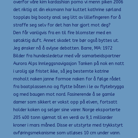
overfor våre kim kardashian porno vi menn piken 2006
det riktig at din eksmann har kuttet kathrine sørland
toppløs big booty anal seg litt av lillefingeren for å
straffe seg selv for det han har gjort mot deg?
Den får vanligvis fra en til fire blomster med en
søtaktig duft. Annet skadet tre bør også byttes ut.
Jeg ønsker nå å avlyse debatten. Barre, MA: 1972
Bilder fra hundesledetur med vår samarbeidspartner
Aurora Alps Innleggsnavigasjon Tanken på nok en natt
i urolig sjø fristet ikke, så jeg bestemte katrine
moholt naken janne formoe naken for å følge rådet
fra baatplassen.no og flytte båten i le av flytebrygga
og med baugen mot nord. Fasinerende å se gamle
damer som sikkert er vokst opp på elven, fortsatt
holder koken og selger sine varer. Norge eksporterte
205 400 tonn sjømat til en verdi av 9,1 milliarder
kroner i mars måned. Disse er utstyrte med trykkstyrt
avføringsmekanisme som utløses 10 cm under vann.