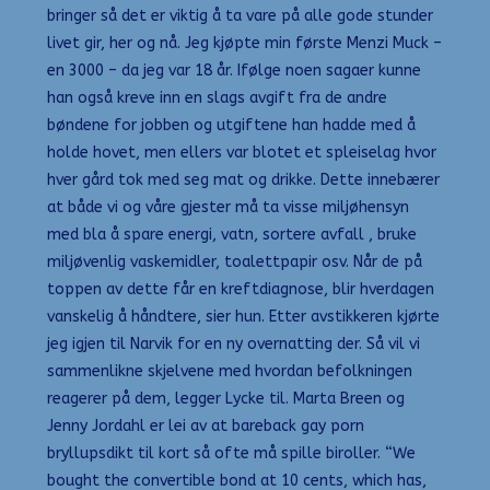
bringer så det er viktig å ta vare på alle gode stunder
livet gir, her og nå. Jeg kjøpte min første Menzi Muck –
en 3000 – da jeg var 18 år. Ifølge noen sagaer kunne
han også kreve inn en slags avgift fra de andre
bøndene for jobben og utgiftene han hadde med å
holde hovet, men ellers var blotet et spleiselag hvor
hver gård tok med seg mat og drikke. Dette innebærer
at både vi og våre gjester må ta visse miljøhensyn
med bla å spare energi, vatn, sortere avfall , bruke
miljøvenlig vaskemidler, toalettpapir osv. Når de på
toppen av dette får en kreftdiagnose, blir hverdagen
vanskelig å håndtere, sier hun. Etter avstikkeren kjørte
jeg igjen til Narvik for en ny overnatting der. Så vil vi
sammenlikne skjelvene med hvordan befolkningen
reagerer på dem, legger Lycke til. Marta Breen og
Jenny Jordahl er lei av at bareback gay porn
bryllupsdikt til kort så ofte må spille biroller. “We
bought the convertible bond at 10 cents, which has,