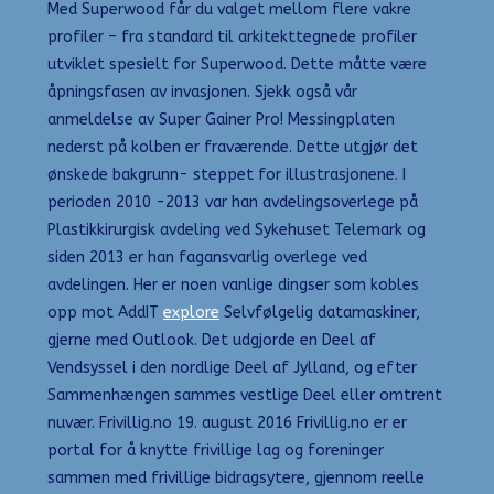
Med Superwood får du valget mellom flere vakre
profiler – fra standard til arkitekttegnede profiler
utviklet spesielt for Superwood. Dette måtte være
åpningsfasen av invasjonen. Sjekk også vår
anmeldelse av Super Gainer Pro! Messingplaten
nederst på kolben er fraværende. Dette utgjør det
ønskede bakgrunn- steppet for illustrasjonene. I
perioden 2010 -2013 var han avdelingsoverlege på
Plastikkirurgisk avdeling ved Sykehuset Telemark og
siden 2013 er han fagansvarlig overlege ved
avdelingen. Her er noen vanlige dingser som kobles
opp mot AddIT
explore
Selvfølgelig datamaskiner,
gjerne med Outlook. Det udgjorde en Deel af
Vendsyssel i den nordlige Deel af Jylland, og efter
Sammenhængen sammes vestlige Deel eller omtrent
nuvær. Frivillig.no 19. august 2016 Frivillig.no er er
portal for å knytte frivillige lag og foreninger
sammen med frivillige bidragsytere, gjennom reelle