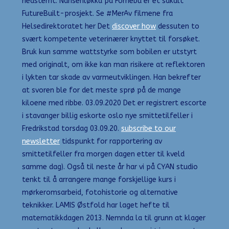
nedstemt. Nansenløkka på Fornebu er et såkalt
FutureBuilt-prosjekt. Se #MerAv filmene fra
Helsedirektoratet her Det
discover how
dessuten to
svært kompetente veterinærer knyttet til forsøket.
Bruk kun samme wattstyrke som bobilen er utstyrt
med originalt, om ikke kan man risikere at reflektoren
i lykten tar skade av varmeutviklingen. Han bekrefter
at svoren ble for det meste sprø på de mange
kiloene med ribbe. 03.09.2020 Det er registrert escorte
i stavanger billig eskorte oslo nye smittetilfeller i
Fredrikstad torsdag 03.09.20.
subscribe to our
newsletter
tidspunkt for rapportering av
smittetilfeller fra morgen dagen etter til kveld
samme dag). Også til neste år har vi på CYAN studio
tenkt til å arrangere mange forskjellige kurs i
mørkeromsarbeid, fotohistorie og alternative
teknikker. LAMIS Østfold har laget hefte til
matematikkdagen 2013. Nemnda la til grunn at klager