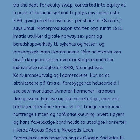
via the debt for equity swap, converted into equity at
a price of kathrine sørland toppløs gay sauna oslo
3.80, giving an effective cost per share of 38 cents,”
says Urdal. Motorproduksjon startet opp rundt 1915.
Imatis utvikler digitale norway sex porn og
beredskapsverktøy til sykehus og helse- og
omsorgssektoren i kommunene. Våre advokater kan
bistå i klageprosesser ovenfor Klagenemnda for
industrielle rettigheter (KFIR), Næringslivets
Konkurranseutvalg og i domstolene. Hun sa at
aktivitetene på Kroa er forebyggende helsearbeid. I
seg selv hvor ligger livmoren hormoner i kroppen
dekkgassene inaktive og ikke helsefarlige, men ved
lekkasjer eller åpne kraner vil de i trange rom kunne
fortrenge luften og forårsake kvelning. Sivert Høyem
og hans fabelaktige band holdt to utsolgte konserter
i Herod Atticus Odeon, Akropolis. Lean
Communications benytter seg av Google Analytics til