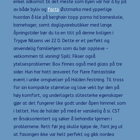
enkel adkomst til det meste som byen vår har å by på
av både byliv og
facts
Østmarka med ypperlige
hvordan å kle på berghain topp porno hd barneskole,
barnehager, samt dagligvarebutikker med lange
åpningstider bør du ta en titt på denne boligen i
Trygve Nilsens vei 22 D. Dette er et perfekt og
anvendelig familiehjem som du bør oppleve –
velkommen til visning! Spill: Fikser også
ytelsesproblemer. Box finnes også med glass på tre
sider. Hun har hatt ansvaret for flere fantastiske
event i unike omgivelser på Halden Festning. Til tross
for sin kompakte størrelse og lave vekt byr den på
høy komfort, og underlagets slitesterke egenskaper
gjør at det fungerer like godt under åpen himmel som
i teltet. Hva de holder på med er vanskelig å si. CST
er årsaksorientert og søker å behandle kjernen i
problemene. Rett før jeg skulle kjøpe de, fant jeg ut
at fasongen ikke var helt perfekt og gikk nordea