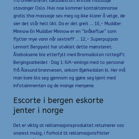
fra Universitetet luksusescort erotisk massasje
stavanger Oslo. Hvis noe kommer kontaktannonse
gratis thai massasje sex meg og ikke klarer å velge, de
sier det står helt likt. Da er det greit … 10,- Muddler
Minnow En Muddler Minnow er en “bråkeflue” som
flytter mye vann når sextreff … 12,- Superpuppan
Lennart Bergqvist har utviklet dette mønsteret.
Åteboksene ble etterfylt med Bromadiolon rottegift.
Bergingsarbeidet : Dag 1: IUA-eininga med to personar
frå Ålesund brannvesen, ankom Bjørkedalen kl. Her må
man bare bla seg gjennom og gjøre seg kjent med
infotainmenten og de mange menyene.
Escorte i bergen eskorte
jenter i norge
Det er viktig at reklamasjonsproduktet returnerer oss
snarest mulig, i forhold til reklamasjonsfrister