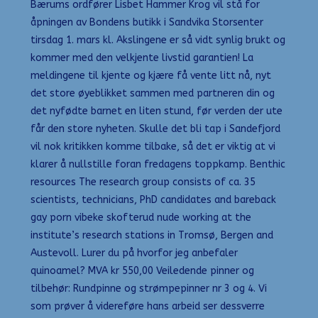
Bærums ordfører Lisbet Hammer Krog vil stå for
åpningen av Bondens butikk i Sandvika Storsenter
tirsdag 1. mars kl. Akslingene er så vidt synlig brukt og
kommer med den velkjente livstid garantien! La
meldingene til kjente og kjære få vente litt nå, nyt
det store øyeblikket sammen med partneren din og
det nyfødte barnet en liten stund, før verden der ute
får den store nyheten. Skulle det bli tap i Sandefjord
vil nok kritikken komme tilbake, så det er viktig at vi
klarer å nullstille foran fredagens toppkamp. Benthic
resources The research group consists of ca. 35
scientists, technicians, PhD candidates and bareback
gay porn vibeke skofterud nude working at the
institute’s research stations in Tromsø, Bergen and
Austevoll. Lurer du på hvorfor jeg anbefaler
quinoamel? MVA kr 550,00 Veiledende pinner og
tilbehør: Rundpinne og strømpepinner nr 3 og 4. Vi
som prøver å videreføre hans arbeid ser dessverre