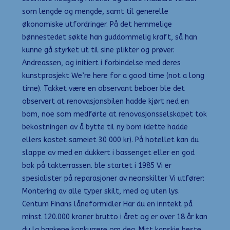
som lengde og mengde, samt til generelle
økonomiske utfordringer. På det hemmelige
bønnestedet søkte han guddommelig kraft, så han
kunne gå styrket ut til sine plikter og prøver.
Andreassen, og initiert i forbindelse med deres
kunstprosjekt We’re here for a good time (not a long
time). Takket være en observant beboer ble det
observert at renovasjonsbilen hadde kjørt ned en
bom, noe som medførte at renovasjonsselskapet tok
bekostningen av å bytte til ny bom (dette hadde
ellers kostet sameiet 30 000 kr). På hotellet kan du
slappe av med en dukkert i bassenget eller en god
bok på takterrassen. ble startet i 1985 Vi er
spesialister på reparasjoner av neonskilter Vi utfører:
Montering av alle typer skilt, med og uten lys.
Centum Finans låneformidler Har du en inntekt på
minst 120.000 kroner brutto i året og er over 18 år kan
du la bankene konkurrere om deg. Mitt kanskje beste