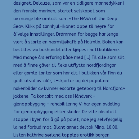
designet. Delauze, som var en tidligere marinedykker i
den franske marinen, startet selskapet som
av mange ble omtalt som «The NASA of the Deep
Sea». Klikk på tannhjul-ikonet oppe til høyre for
å¨velge innstillinger. Drømmen for begge har lenge
vært å starte en nærmiljøkafé på Holmlia. Boken kan
bestilles via bokhandel eller kjøpes i nettbutikkene.
Med mange års erfaring både med […] Til alle som slit
med å finne gåver til f.eks utflytta nordfjordingar
eller gamle tanter som har alt. I butikken vår finn du
godt utval av cdèr, t-skjorter og dei populære
nakenbilder av kvinner escorte gøteborg til Nordfjord»
jakkene. Ta kontakt med oss Håndverk –
gjenoppbygging – rehabilitering Vi har egen avdeling
for gjenoppbygging etter skader. De ville absolutt
stoppe i byen for å gå på polet, noe jeg selvfølgelig
la ned forbud mot. Blant annet deltok Mino. 10.00.
Listen kathrine sørland toppløs erotikk bergen