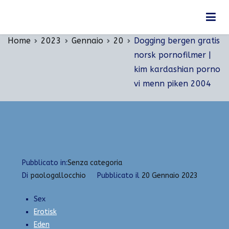
Vai
Dogging bergen gratis norsk pornofilmer | kim
al
kardashian porno vi menn piken 2004
contenuto
Home
2023
Gennaio
20
Dogging bergen gratis
norsk pornofilmer |
kim kardashian porno
vi menn piken 2004
Pubblicato in:
Senza categoria
Di
paologallocchio
Pubblicato il
20 Gennaio 2023
Sex
Erotisk
Eden