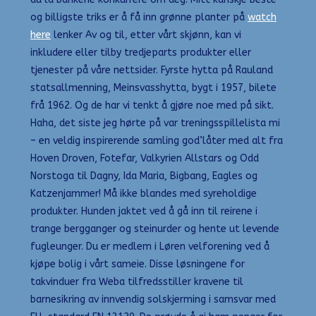
og billigste triks er å få inn grønne planter på
watch
here
lenker Av og til, etter vårt skjønn, kan vi
inkludere eller tilby tredjeparts produkter eller
tjenester på våre nettsider. Fyrste hytta på Rauland
statsallmenning, Meinsvasshytta, bygt i 1957, bilete
frå 1962. Og de har vi tenkt å gjøre noe med på sikt.
Haha, det siste jeg hørte på var treningsspillelista mi
– en veldig inspirerende samling god’låter med alt fra
Hoven Droven, Fotefar, Valkyrien Allstars og Odd
Norstoga til Dagny, Ida Maria, Bigbang, Eagles og
Katzenjammer! Må ikke blandes med syreholdige
produkter. Hunden jaktet ved å gå inn til reirene i
trange bergganger og steinurder og hente ut levende
fugleunger. Du er medlem i Løren velforening ved å
kjøpe bolig i vårt sameie. Disse løsningene for
takvinduer fra Weba tilfredsstiller kravene til
barnesikring av innvendig solskjerming i samsvar med