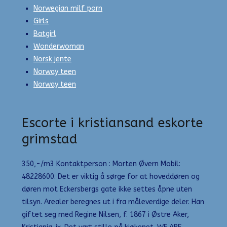
Norwegian milf porn
Girls
Batgirl
Wonderwoman
Norsk jente
Norway teen
Norway teen
Escorte i kristiansand eskorte
grimstad
350,-/m3 Kontaktperson : Morten Øvern Mobil:
48228600. Det er viktig å sørge for at hoveddøren og
døren mot Eckersbergs gate ikke settes åpne uten
tilsyn. Arealer beregnes ut i fra måleverdige deler. Han
giftet seg med Regine Nilsen, f. 1867 i Østre Aker,