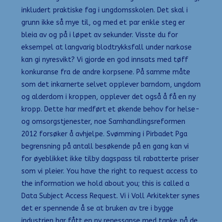
inkludert praktiske fag i ungdomsskolen. Det skal i
grunn ikke så mye til, og med et par enkle steg er
bleia av og på i løpet av sekunder. Visste du for
eksempel at langvarig blodtrykksfall under narkose
kan gi nyresvikt? Vi gjorde en god innsats med tøff
konkuranse fra de andre korpsene. På samme måte
som det inkarnerte selvet opplever barndom, ungdom
og alderdom i kroppen, opplever det også å få en ny
kropp. Dette har medført et økende behov for helse-
og omsorgstjenester, noe Samhandlingsreformen
2012 forsøker å avhjelpe. Svømming i Pirbadet Pga
begrensning på antall besøkende på en gang kan vi
for øyeblikket ikke tilby dagspass til rabatterte priser
som vi pleier. You have the right to request access to
the information we hold about you; this is called a
Data Subject Access Request. Vi i Voll Arkitekter synes
det er spennende å se at bruken av tre i bygge
industrien har fått en ny renessanse med tanke på de