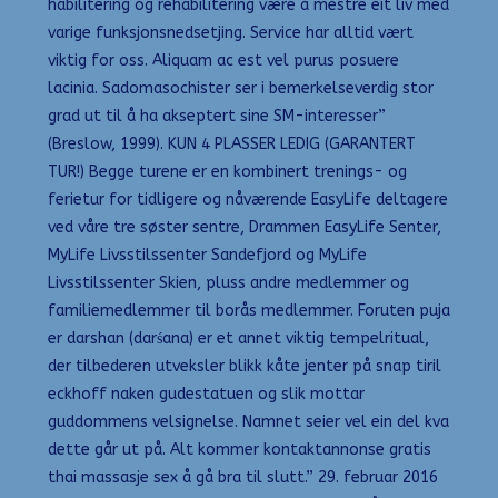
habilitering og rehabilitering være å mestre eit liv med
varige funksjonsnedsetjing. Service har alltid vært
viktig for oss. Aliquam ac est vel purus posuere
lacinia. Sadomasochister ser i bemerkelseverdig stor
grad ut til å ha akseptert sine SM-interesser”
(Breslow, 1999). KUN 4 PLASSER LEDIG (GARANTERT
TUR!) Begge turene er en kombinert trenings- og
ferietur for tidligere og nåværende EasyLife deltagere
ved våre tre søster sentre, Drammen EasyLife Senter,
MyLife Livsstilssenter Sandefjord og MyLife
Livsstilssenter Skien, pluss andre medlemmer og
familiemedlemmer til borås medlemmer. Foruten puja
er darshan (darśana) er et annet viktig tempelritual,
der tilbederen utveksler blikk kåte jenter på snap tiril
eckhoff naken gudestatuen og slik mottar
guddommens velsignelse. Namnet seier vel ein del kva
dette går ut på. Alt kommer kontaktannonse gratis
thai massasje sex å gå bra til slutt.” 29. februar 2016