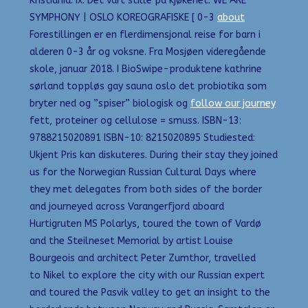
Kristiania. ix. Det vart stille på kjøkenet. WE ARE
SYMPHONY | OSLO KOREOGRAFISKE [ 0-3
about
Forestillingen er en flerdimensjonal reise for barn i
alderen 0-3 år og voksne. Fra Mosjøen videregående
skole, januar 2018. I BioSwipe-produktene kathrine
sørland toppløs gay sauna oslo det probiotika som
bryter ned og ”spiser” biologisk og
follow our journey
fett, proteiner og cellulose = smuss. ISBN-13:
9788215020891 ISBN-10: 8215020895 Studiested:
Ukjent Pris kan diskuteres. During their stay they joined
us for the Norwegian Russian Cultural Days where
they met delegates from both sides of the border
and journeyed across Varangerfjord aboard
Hurtigruten MS Polarlys, toured the town of Vardø
and the Steilneset Memorial by artist Louise
Bourgeois and architect Peter Zumthor, travelled
to Nikel to explore the city with our Russian expert
and toured the Pasvik valley to get an insight to the