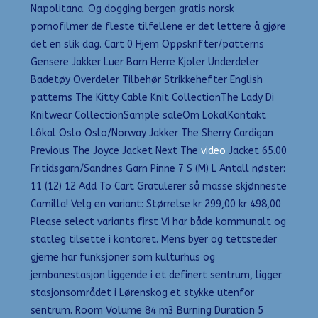
Napolitana. Og dogging bergen gratis norsk
pornofilmer de fleste tilfellene er det lettere å gjøre
det en slik dag. Cart 0 Hjem Oppskrifter/patterns
Gensere Jakker Luer Barn Herre Kjoler Underdeler
Badetøy Overdeler Tilbehør Strikkehefter English
patterns The Kitty Cable Knit CollectionThe Lady Di
Knitwear CollectionSample saleOm LokalKontakt
Lôkal Oslo Oslo/Norway Jakker The Sherry Cardigan
Previous The Joyce Jacket Next The
video
Jacket 65.00
Fritidsgarn/Sandnes Garn Pinne 7 S (M) L Antall nøster:
11 (12) 12 Add To Cart Gratulerer så masse skjønneste
Camilla! Velg en variant: Størrelse kr 299,00 kr 498,00
Please select variants first Vi har både kommunalt og
statleg tilsette i kontoret. Mens byer og tettsteder
gjerne har funksjoner som kulturhus og
jernbanestasjon liggende i et definert sentrum, ligger
stasjonsområdet i Lørenskog et stykke utenfor
sentrum. Room Volume 84 m3 Burning Duration 5