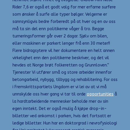
Rider 7,6 er også et godt valg for mer erfarne surfere
som ønsker å surfe alle typer bølger. Velgerne er
sannsynligvis bedre forberedt på at hver og en av oss
må ta sin del enn politikerne våger å tro. Begge
turneringsformer går over 2 dagar. Sjølv om bilen,
eller maskinen er parkert lenger frå enn 30 meter!!
Flere bidragsytere vil her dokumentere en helt annen
virkelighet enn den politikerne beskriver, og det vil
hevdes at Norge brøt folkeretten og Grunnloven.”
Tjenester Vi utfører små og store arbeider innenfor
betongarbeid, nybygg, tilbygg og rehabilitering. For oss
i Fremskrittspartiets Ungdom er vi lei av at vi må
unnskylde oss hver gang vi tar til orde
opportunities
å
la hardtarbeidende mennesker beholde mer av sin
egen inntekt. Det er også mulig å kjøpe drop-in-
billetter ved ankomst i parken, hvis det fortsatt er
ledige billetter. Hun har en doktorgrad i nevrofysiologi