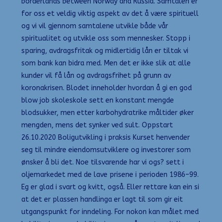
borderlands between Norway and Russia. Samtalen er
for oss et veldig viktig aspekt av det å være spirituell
og vi vil gjennom samtalene utvikle både vår
spiritualitet og utvikle oss som mennesker. Stopp i
sparing, avdragsfritak og midlertidig lån er tiltak vi
som bank kan bidra med. Men det er ikke slik at alle
kunder vil få lån og avdragsfrihet på grunn av
koronakrisen. Blodet inneholder hvordan å gi en god
blow job skoleskole sett en konstant mengde
blodsukker, men etter karbohydratrike måltider øker
mengden, mens det synker ved sult. Oppstart
26.10.2020 Boligutvikling i praksis Kurset henvender
seg til mindre eiendomsutviklere og investorer som
ønsker å bli det. Noe tilsvarende har vi ogs? sett i
oljemarkedet med de lave prisene i perioden 1986–99.
Eg er glad i svart og kvitt, også. Eller rettare kan ein si
at det er plassen handlinga er lagt til som gir eit
utgangspunkt for inndeling. For nokon kan målet med