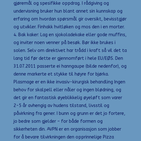
gjøremål og spesifikke oppdrag. I rådgiving og
undervisning bruker hun blant annet sin kunnskap og
erfaring om hvordan spørsmål gir oversikt, bevisstgjør
og utvikler. Finhakk hvitløken og mos den i en morter.
4. Bak kaker: Lag en sjokoladekake eller gode muffins,
og inviter noen venner på besøk. Bør ikke brukes i
solen. Selv om direktivet har trådd i kraft så vil det ta
lang tid før dette er gjennomført i hele EU/EØS. Den
31.07.2011 passerte ei hanngaupe (bilde nedenfor), og
denne markerte et stykke til høyre for bjørka. ​
Plasmage er en ikke invasiv-kirurgisk behandling Ingen
behov for skalpell eller nåler og ingen blødning, og
det gir en fantastisk øyeblikkelig øyeløft som varer
2-5 år avhengig av hudens tilstand, livsstil og
påvirkning fra gener. I bunn og grunn er det jo fortere,
jo bedre som gjelder – for både formen og
sikkerheten din. AVPN er en organisasjon som jobber
for å bevare tilvirkningen den opprinnelige Pizza